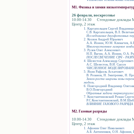
М1. Физика и химия низкотемперату
26 февраля, воскресенье
10.00-14.30 Стендовые доклады 
Центр, 2 этаж
1. Каргапольцев Сергей Владимир
С.В. Каргапольцев, В.Л. Величан
Исследование двухфотонных пер
2. Козлов Андрей Юрьевич
А.А. Ионин, Ю.М. Климачев, A.Ю.
Многочастотное лазерное зонди
3. Рулев Олег Алексеевич
Н.П. Вагин, А.А. Ионин, О.А. Ру
ПОСЛЕСВЕЧЕНИЕ СВЧ - РАЗ
4. Шелестов Александр Сергеевич
А.С. Шелестов, В.И. Сысун
ЧИСЛЕННОЕ МОДЕЛИРОВАНИ
5. Яхин Рафаэль Асхатович
В. Розанов, Н. Змитренко, Н. Про
Закон роста ширины зоны перем
модель.
6. Повгородний Владимир Олегов
В.О.Повгородний
Обратные задачи термоупругос
7. Константиновский Роман Серге
Р.С.Константиновский, В.М.Шиб
ВЛИЯНИЕ ГАЗОВОГО РАЗРЯД
М2. Газовые разряды
10.00-14.30 Стендовые доклады 
Центр, 2 этаж
1. Афонин Олег Николаевич
А.Б. Антипенков, О.Н. Афонин, И.