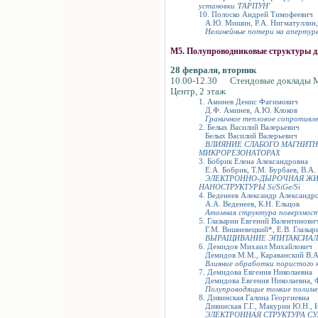
установки 'ГАРПУН'
10. Полоско Андрей Тимофеевич
А.Ю. Мишин, Р.А. Нигматуллин, 
Нелинейные потери на апертур
М5. Полупроводниковые структуры д
28 февраля, вторник
10.00-12.30 Стендовые доклады 
Центр, 2 этаж
1. Аминев Денис Фагимович
Д.Ф. Аминев, А.Ю. Клоков
Граничное тепловое сопротивл
2. Белых Василий Валерьевич
Белых Василий Валерьевич
ВЛИЯНИЕ СЛАБОГО МАГНИТН
МИКРОРЕЗОНАТОРАХ
3. Бобрик Елена Александровна
Е.А. Бобрик, Т.М. Бурбаев, В.А. К
ЭЛЕКТРОННО-ДЫРОЧНАЯ ЖИД
НАНОСТРУКТУРЫ Si/SiGe/Si
4. Веденеев Александр Александр
А.А. Веденеев, К.Н. Ельцов
Атомная структура поверхност
5. Глазырин Евгений Валентинови
Г.М. Вишневецкий*, Е.В. Глазыр
ВЫРАЩИВАНИЕ ЭПИТАКСИАЛЬ
6. Демидов Михаил Михайлович
Демидов М.М., Караванский В.А
Влияние обработки пористого к
7. Демидова Евгения Николаевна
Демидова Евгения Николаевна, 
Полупроводящие тонкие полимер
8. Дивинская Галина Георгиевна
Дивинская Г.Г., Макурин Ю.Н., И
ЭЛЕКТРОННАЯ СТРУКТУРА С