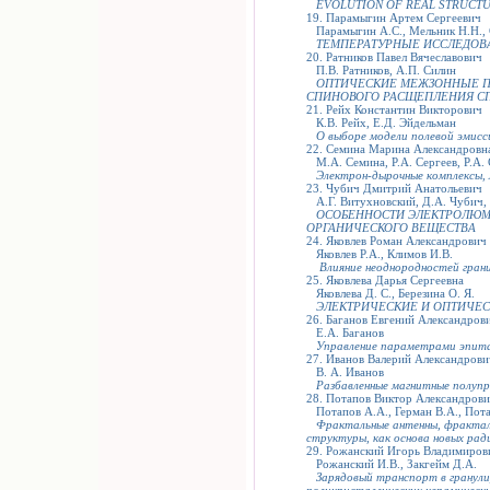
EVOLUTION OF REAL STRUCTU
19. Парамыгин Артем Сергеевич
Парамыгин А.С., Мельник Н.Н., 
ТЕМПЕРАТУРНЫЕ ИССЛЕДОВ
20. Ратников Павел Вячеславович
П.В. Ратников, А.П. Силин
ОПТИЧЕСКИЕ МЕЖЗОННЫЕ П
СПИНОВОГО РАСЩЕПЛЕНИЯ С
21. Рейх Константин Викторович
К.В. Рейх, Е.Д. Эйдельман
О выборе модели полевой эмисс
22. Семина Марина Александровн
М.А. Семина, Р.А. Сергеев, Р.А.
Электрон-дырочные комплексы, 
23. Чубич Дмитрий Анатольевич
А.Г. Витухновский, Д.А. Чубич, 
ОСОБЕННОСТИ ЭЛЕКТРОЛЮМ
ОРГАНИЧЕСКОГО ВЕЩЕСТВА
24. Яковлев Роман Александрович
Яковлев Р.А., Климов И.В.
Влияние неоднородностей гран
25. Яковлева Дарья Сергеевна
Яковлева Д. С., Березина О. Я.
ЭЛЕКТРИЧЕСКИЕ И ОПТИЧЕС
26. Баганов Евгений Александров
Е.А. Баганов
Управление параметрами эпита
27. Иванов Валерий Александрови
В. А. Иванов
Разбавленные магнитные полуп
28. Потапов Виктор Александров
Потапов А.А., Герман В.А., Пота
Фрактальные антенны, фрактал
структуры, как основа новых ра
29. Рожанский Игорь Владимиров
Рожанский И.В., Закгейм Д.А.
Зарядовый транспорт в гранули
поликристаллических керамическ