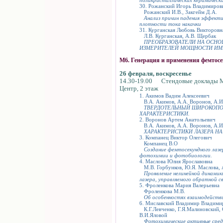
30. Рожанский Игорь Владимиров
Рожанский И.В., Закгейм Д.А.
Анализ причин падения эффект
плотности тока накачки
31. Курганская Любовь Викторовн
Л.В. Курганская, А.В. Щербак
ПРЕОБРАЗОВАТЕЛИ НА ОСНО
ИЗМЕРИТЕЛЕЙ МОЩНОСТИ ИМ
М6. Генерация и применения фемтос
26 февраля, воскресенье
14.30-19.00 Стендовые доклады 
Центр, 2 этаж
1. Акимов Вадим Алексеевич
В.А. Акимов, А.А. Воронов, А.И
ТВЕРДОТЕЛЬНЫЙ ШИРОКОПОЛ
ХАРАКТЕРИСТИКИ.
2. Воронов Артем Анатольевич
В.А. Акимов, А.А. Воронов, А.И
ХАРАКТЕРИСТИКИ ЛАЗЕРА НА 
3. Компанец Виктор Олегович
Компанец В.О
Создание фемтосекундного лазе
фотохимии и фотобиологии.
4. Маслова Юлия Ярославовна
М.В. Горбунков, Ю.Я. Маслова, 
Проявление нелинейной динамик
лазера, управляемого обратной св
5. Фроленкова Мария Валерьевна
Фроленкова М.В.
Об особенностях взаимодействи
6. Миславский Владимир Владими
К.Г.Левченко, Г.Я.Малиновский, 
В.И.Яловой
Фотохимические активные среды