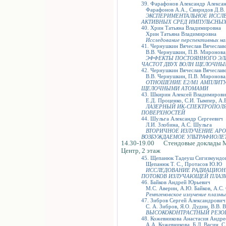
39. Фарафонов Александр Алекса
Фарафонов А.А., Свиридов Д.В.
ЭКСПЕРИМЕНТАЛЬНОЕ ИССЛ
АКТИВНЫХ СРЕД ИМПУЛЬСНЫХ
40. Хрин Татьяна Владимировна
Хрин Татьяна Владимировна
Исследование перспективных на
41. Чернушкин Вячеслав Вячеслав
В.В. Чернушкин, П.В. Миронова,
ЭФФЕКТЫ ПОСТОЯННОГО ЭЛ
ЧАСТОТ ДВУХ ВОЛН ЩЕЛОЧН
42. Чернушкин Вячеслав Вячеслав
В.В. Чернушкин, П.В. Миронова,
ОТНОШЕНИЕ E2/M1 АМПЛИТУ
ЩЕЛОЧНЫМИ АТОМАМИ
43. Шкирин Алексей Владимиров
Е.Д. Проценко, С.И. Тымпер, А.
ЛАЗЕРНЫЙ ИК-СПЕКТРОПОЛ
ПОВЕРХНОСТЕЙ
44. Шульга Александр Сергеевич
Л.И. Злобина, А.С. Шульга
ВТОРИЧНОЕ ИЗЛУЧЕНИЕ АР
ВОЗБУЖДАЕМОЕ УЛЬТРАФИОЛ
14.30-19.00 Стендовые доклады 
Центр, 2 этаж
45. Щепанюк Тадеуш Сигизмундо
Щепанюк Т. С., Протасов Ю.Ю
ИССЛЕДОВАНИЕ РАДИАЦИОН
ПОТОКОВ ИЗЛУЧАЮЩЕЙ ПЛАЗ
46. Байков Андрей Юрьевич
М.С. Аверин, А.Ю. Байков, А.С. 
Рентгеновское излучение плазмы
47. Зибров Сергей Александрович
С. А. Зибров, Я.О. Дудин, В.В. В
ВЫСОКОКОНТРАСТНЫЙ РЕЗОН
48. Кожевникова Анастасия Андре
А.А. Кожевникова, Б.Л. Васин, С.