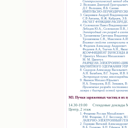
Спектроскопический метод обн
2. Волошин Дмитрий Григорьевич
Д.Г. Волошин, В.Б. Саенко
ИМПУЛЬСНО-ПЕРИОДИЧЕСКИ
3. Скорняков Андрей Владимиров
С.В Автаева, Н.Ж. Кайрыев, Э.Б. 
РАСЧЕТ ФУНКЦИИ РАСПРЕДЕ
4. Соломахин Павел Владимирови
Лебедев Ю.А., Соломахин П.В., 
Электродный свч разряд в азот
5. Трошенкова Светлана Владимир
Трошенкова С.В., Максимов А.И
Влияние свойств электролита 
6. Феденев Александр Андреевич
Феденев А.А, Ткачев А.Н., Яковл
КОЭФФИЦИЕНТ ТАУНСЕНДА И
7. Цвентух Михаил Михаилович
М. М. Цвентух
РАЗРЯД НА ЭЛЕКТРОННО-ЦИ
МАГНИТНОГО УДЕРЖАНИЯ УПР
8. Сидоров Александр Васильевич
А.Н. Балабаев, В.Г. Зорин, И.В. И
Экстракция пучка многозарядны
9. Якимов Михаил Юрьевич
Н.А. Генералов, В.П. Зимаков, В.
Применение разряда постоянног
лазера с быстрой осевой прокачк
М3. Пучки заряженных частиц и их 
14.30-19.00 Стендовые доклады 
Центр, 2 этаж
1. Фещенко Руслан Михайлович
Р.М. Фещенко, Е.Г. Бессонов, М.
ЛАЗЕРНО-ЭЛЕКТРОННЫЙ ГЕН
2. Горяшко Виталий Александрови
В.А. Горяшко, Б.П. Ефимов, К.В.