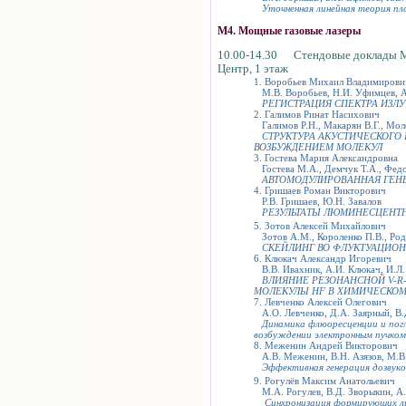
Уточненная линейная теория пл
М4. Мощные газовые лазеры
10.00-14.30 Стендовые доклады 
Центр, 1 этаж
1. Воробьев Михаил Владимирови
М.В. Воробьев, Н.И. Уфимцев, 
РЕГИСТРАЦИЯ СПЕКТРА ИЗЛ
2. Галимов Ринат Насихович
Галимов Р.Н., Макарян В.Г., Мол
СТРУКТУРА АКУСТИЧЕСКОГО
ВОЗБУЖДЕНИЕМ МОЛЕКУЛ
3. Гостева Мария Александровна
Гостева М.А., Демчук Т.А., Федо
АВТОМОДУЛИРОВАННАЯ ГЕН
4. Гришаев Роман Викторович
Р.В. Гришаев, Ю.Н. Завалов
РЕЗУЛЬТАТЫ ЛЮМИНЕСЦЕНТ
5. Зотов Алексей Михайлович
Зотов А.М., Короленко П.В., Род
СКЕЙЛИНГ ВО ФЛУКТУАЦИОН
6. Клюкач Александр Игоревич
В.В. Ивахник, А.И. Клюкач, И.Л.
ВЛИЯНИЕ РЕЗОНАНСНОЙ V-R
МОЛЕКУЛЫ HF В ХИМИЧЕСКОМ
7. Левченко Алексей Олегович
А.О. Левченко, Д.А. Заярный, В.Д
Динамика флюоресценции и погл
возбуждении электронным пучком
8. Меженин Андрей Викторович
А.В. Меженин, В.Н. Азязов, М.В
Эффективная генерация дозвуков
9. Рогулёв Максим Анатольевич
М.А. Рогулев, В.Д. Зворыкин, А.
Синхронизация формирующих ли