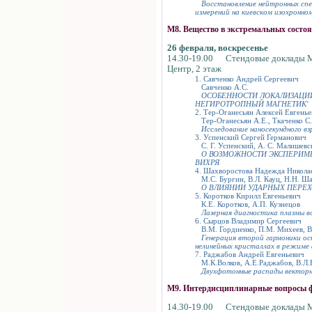
Восстановление нейтронных сп
измерений на киевском изохронно
М8. Вещество в экстремальных состо
26 февраля, воскресенье
14.30-19.00 Стендовые доклады 
Центр, 2 этаж
1. Савченко Андрей Сергеевич
Савченко А.С.
ОСОБЕННОСТИ ЛОКАЛИЗАЦИИ
НЕГИРОТРОПНЫЙ МАГНЕТИК'
2. Тер-Оганесьян Алексей Евгень
Тер-Оганесьян А.Е., Ткаченко С.И
Исследование наносекундного в
3. Успенский Сергей Германович
С. Г. Успенский, А. С. Малишевск
О ВОЗМОЖНОСТИ ЭКСПЕРИМ
ВИХРЯ
4. Шахворостова Надежда Никола
М.С. Бургин, В.Л. Кауц, Н.Н. Ш
О ВЛИЯНИИ УДАРНЫХ ПЕРЕ
5. Коротков Кирилл Евгеньевич
К.Е. Коротков, А.П. Кузнецов
Лазерная диагностика плазмы 
6. Сырцов Владимир Сергеевич
В.М. Гордиенко, П.М. Михеев, В
Генерация второй гармоники ос
нелинейных кристаллах в режиме
7. Раджабов Андрей Евгеньевич
М.К.Волков, А.Е.Раджабов, В.Л
Двухфотонные распады векторны
М9. Интердисциплинарные вопросы 
14.30-19.00 Стендовые доклады 