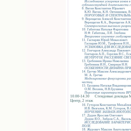
Исследование ускорения ионов в
субпикосекундной длительности 
8. Вагин Константин Юрьевич
К.Ю. Вагин, К.Н. Овчинников, В
ПОРОГОВЫЕ И СПЕКТРАЛЬН
9. Верещагин Алексей Константин
Верещагин К.А., Верещагин А.К., 
Спектроскопия высокого разреш
10. Габитова Наталья Фаритовна
Н.Ф. Габитова, Л.И. Злобина
Вторичное излучение глобулярн
11. Гаспарян Юрий Микаэлович
Гаспарян Ю.М., Трифонов Н.Н., 
УСТАНОВКА ДЛЯ ИССЛЕДОВА
12. Гончаров Александр Павлович
Гончаров А.П., Горелик В.С., Еса
НЕУПРУГОЕ РАССЕЯНИЕ СВЕ
13. Гребенник Ирина Николаевна
Гребенник И.Н., Смирнов Н.Н.
ОСОБЕННОСТИ ДИЗАЙНА П
14. Гречко Максим Александрович
М. А. Гречко
Моделирование фокусировки ради
частиц.
15. Грушина Наталья Владимиров
О.М. Вохник, Н.В.Грушина
Пороговые характеристики ВРМ
10.00-14.30 Стендовые доклады 
Центр, 2 этаж
16. Гуторов Константин Михайло
И.В. Визгалов, К.М. Гуторов, В.
ИЗУЧЕНИЕ ЗАХВАТА ИЗОТОП
17. Дудин Ярослав Олегович
Дудин Я.О., Зибров С.А., Василье
ИССЛЕДОВАНИЕ ХАРАКТЕРИС
ПОЛЕ
18. Журович Максим Анатольевич