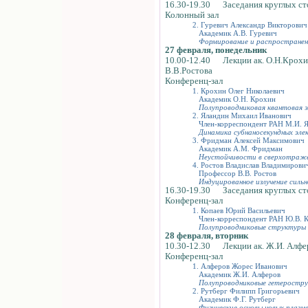
16.30-19.30 Заседания круглых сто
Колонный зал
2. Гуревич Александр Викторович
Академик А.В. Гуревич
Формирование и распространени
27 февраля, понедельник
10.00-12.40 Лекции ак. О.Н.Крохина
В.В.Ростова
Конференц-зал
1. Крохин Олег Николаевич
Академик О.Н. Крохин
Полупроводниковая квантовая 
2. Яландин Михаил Иванович
Член-корреспондент РАН М.И. 
Динамика субнаносекундных элек
3. Фридман Алексей Максимович
Академик А.М. Фридман
Неустойчивости в сверхотраже
4. Ростов Владислав Владимирови
Профессор В.В. Ростов
Индуцированное излучение силь
16.30-19.30 Заседания круглых стол
Конференц-зал
1. Копаев Юрий Васильевич
Член-корреспондент РАН Ю.В. К
Полупроводниковые структуры 
28 февраля, вторник
10.30-12.30 Лекции ак. Ж.И. Алферо
Конференц-зал
1. Алферов Жорес Иванович
Академик Ж.И. Алферов
Полупроводниковые гетеростру
2. Рутберг Филипп Григорьевич
Академик Ф.Г. Рутберг
Физические основы новых плазм