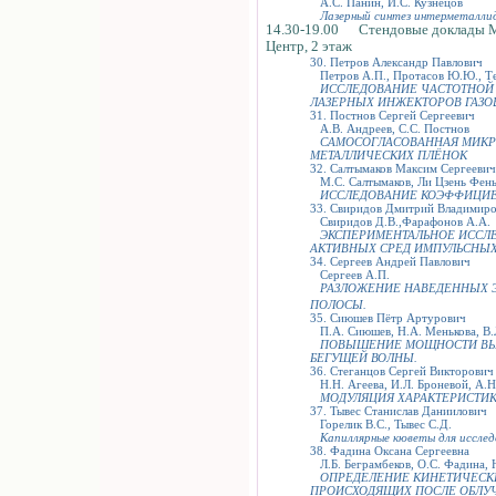
А.С. Панин, И.С. Кузнецов
Лазерный синтез интерметаллид
14.30-19.00 Стендовые доклады 
Центр, 2 этаж
30. Петров Александр Павлович
Петров А.П., Протасов Ю.Ю., Те
ИССЛЕДОВАНИЕ ЧАСТОТНОЙ
ЛАЗЕРНЫХ ИНЖЕКТОРОВ ГАЗО
31. Постнов Сергей Сергеевич
А.В. Андреев, С.С. Постнов
САМОСОГЛАСОВАННАЯ МИКР
МЕТАЛЛИЧЕСКИХ ПЛЁНОК
32. Салтымаков Максим Сергеевич
М.С. Салтымаков, Ли Цзень Фен
ИССЛЕДОВАНИЕ КОЭФФИЦИЕ
33. Свиридов Дмитрий Владимир
Свиридов Д.В.,Фарафонов А.А.
ЭКСПЕРИМЕНТАЛЬНОЕ ИССЛ
АКТИВНЫХ СРЕД ИМПУЛЬСНЫХ
34. Сергеев Андрей Павлович
Сергеев А.П.
РАЗЛОЖЕНИЕ НАВЕДЕННЫХ 
ПОЛОСЫ.
35. Сиюшев Пётр Артурович
П.А. Сиюшев, Н.А. Менькова, В.
ПОВЫШЕНИЕ МОЩНОСТИ ВЫС
БЕГУЩЕЙ ВОЛНЫ.
36. Стеганцов Сергей Викторович
Н.Н. Агеева, И.Л. Броневой, А.Н
МОДУЛЯЦИЯ ХАРАКТЕРИСТИК
37. Тывес Станислав Даниилович
Горелик В.С., Тывес С.Д.
Капиллярные кюветы для исследо
38. Фадина Оксана Сергеевна
Л.Б. Беграмбеков, О.С. Фадина, Н
ОПРЕДЕЛЕНИЕ КИНЕТИЧЕСК
ПРОИСХОДЯЩИХ ПОСЛЕ ОБЛУЧ