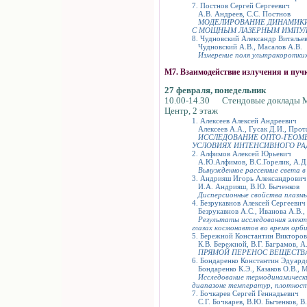
7. Постнов Сергей Сергеевич
А.В. Андреев, С.С. Постнов
МОДЕЛИРОВАНИЕ ДИНАМИКИ
С МОЩНЫМ ЛАЗЕРНЫМ ИМПУ
8. Чудновский Александр Виталье
Чудновский А.В., Масалов А.В.
Измерение поля ультракоротких
М7. Взаимодействие излучения и пуч
27 февраля, понедельник
10.00-14.30 Стендовые доклады 
Центр, 2 этаж
1. Алексеев Алексей Андреевич
Алексеев А.А., Гусак Д.И., Прот
ИССЛЕДОВАНИЕ ОПТО-ГЕОМЕ
УСЛОВИЯХ ИНТЕНСИВНОГО Р
2. Алфимов Алексей Юрьевич
А.Ю.Алфимов, В.С.Горелик, А.Д.
Вынужденное рассеяние света в
3. Андрияш Игорь Александрович
И.А. Андрияш, В.Ю. Быченков
Дисперсионные свойства плазмы
4. Безрукавнов Алексей Сергеевич
Безрукавнов А.С., Иванова А.В., 
Результаты исследования элект
глазах космонавтов во время ор
5. Бережной Константин Викторо
К.В. Бережной, В.Г. Баграмов, А
ПРЯМОЙ ПЕРЕНОС ВЕЩЕСТВА
6. Бондаренко Константин Эдуард
Бондаренко К.Э., Казаков О.В., М
Исследование термодинамическ
диапазоне температур, плотност
7. Бочкарев Сергей Геннадьевич
С.Г. Бочкарев, В.Ю. Быченков, В.