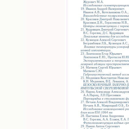
Журович М.А.
Исследование симметризующего 
19. Иванов Андрей Валериевич
Иванов А.В., Котельникова О.А.,
Взаимодействие поляризованны
20. Красиков Дмитрий Николаевич
Красиков Д.Н., Герасимова Н.В.,
Центры люминесценции с перен
21. Кудрявцев Дмитрий Сергеевич
В.С. Горелик, Д.С. Кудрявцев
Локальные кюветы для исследов
22. Кузнецов Алексей Сергеевич
Беграмбеков Л.Б., Кузнецов А.С.,
Влияние температуры углеграф
ионной имплантации.
23. Локтионов Егор Юрьевич
Локтионов Е.Ю., Протасов Ю.Ю
Экспериментальное и теоретиче
лазерной абляции пространствен
24. Матвеев Сергей Юрьевич
Матвеев С.Ю.
Гидроакустический метод иссле
25. Медников Константин Николае
К.Н. Медников, В.Е. Левашов, А.
БЕЗОСКОЛОЧНЫЙ ЛАЗЕРНО-П
ИМПУЛЬСНОЙ СВЕРХЗВУКОВОЙ
26. Нариц Александр Александро
А.А.Нариц, Л.П.Пресняков
Перезарядка в столкновениях ф
27. Нечаев Алексей Владимирович
Нечаев А.В., Маврицкий О.Б., Ег
Исследование ионизационной ре
длин волн 850:1064 нм
28. Паечкина Елена Андреевна
В.С. Горелик, А.А. Есаков, Е.А. 
Фотолюминесценция водных сре
29. Панин Антон Сергеевич