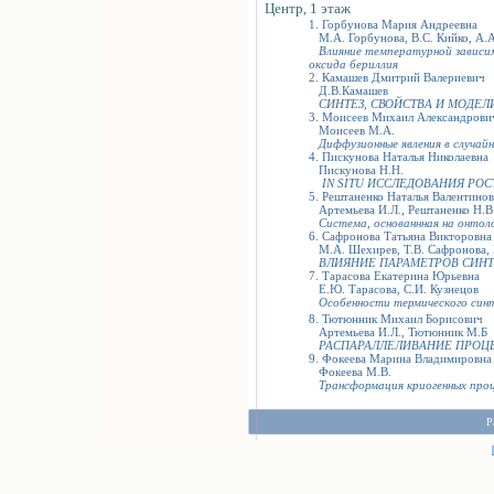
Центр, 1 этаж
1. Горбунова Мария Андреевна
М.А. Горбунова, В.С. Кийко, А.А
Влияние температурной зависи
оксида бериллия
2. Камашев Дмитрий Валериевич
Д.В.Камашев
СИНТЕЗ, СВОЙСТВА И МОДЕ
3. Моисеев Михаил Александрови
Моисеев М.А.
Диффузионные явления в случай
4. Пискунова Наталья Николаевна
Пискунова Н.Н.
IN SITU ИССЛЕДОВАНИЯ РО
5. Рештаненко Наталья Валентино
Артемьева И.Л., Рештаненко Н.В
Система, основаннная на онтол
6. Сафронова Татьяна Викторовна
М.А. Шехирев, Т.В. Сафронова, В
ВЛИЯНИЕ ПАРАМЕТРОВ СИНТ
7. Тарасова Екатерина Юрьевна
Е.Ю. Тарасова, С.И. Кузнецов
Особенности термического синт
8. Тютюнник Михаил Борисович
Артемьева И.Л., Тютюнник М.Б
РАСПАРАЛЛЕЛИВАНИЕ ПРОЦ
9. Фокеева Марина Владимировна
Фокеева М.В.
Трансформация криогенных про
Р