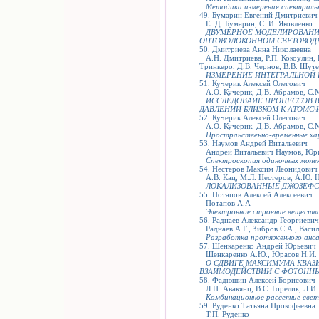
Методика измерения спектральн
49. Бумарин Евгений Дмитриевич
Е. Д. Бумарин, С. И. Яковленко
ДВУМЕРНОЕ МОДЕЛИРОВАНИЕ
ОПТОВОЛОКОННОМ СВЕТОВОД
50. Дмитриева Анна Николаевна
А.Н. Дмитриева, Р.П. Кокоулин, 
Тринкеро, Д.В. Чернов, В.В. Шут
ИЗМЕРЕНИЕ ИНТЕГРАЛЬНОЙ
51. Кучерик Алексей Олегович
А.О. Кучерик, Д.В. Абрамов, С.М.
ИССЛЕДОВАИЕ ПРОЦЕССОВ В
ДАВЛЕНИИ БЛИЗКОМ К АТОМС
52. Кучерик Алексей Олегович
А.О. Кучерик, Д.В. Абрамов, С.М
Пространственно-временные ха
53. Наумов Андрей Витальевич
Андрей Витальевич Наумов, Юри
Спектроскопия одиночных молек
54. Нестеров Максим Леонидович
А.В. Кац, М.Л. Нестеров, А.Ю. Ни
ЛОКАЛИЗОВАННЫЕ ДЖОЗЕФС
55. Потапов Алексей Алексеевич
Потапов А.А
Электронное строение вещества
56. Раднаев Александр Георгиевич
Раднаев А.Г., Зибров С.А., Васил
Разработка протяженного анса
57. Шенкаренко Андрей Юрьевич
Шенкаренко А.Ю., Юрасов Н.И.
О СДВИГЕ МАКСИМУМА КВА
ВЗАИМОДЕЙСТВИИ С ФОТОННЫ
58. Фадюшин Алексей Борисович
Л.П. Авакянц, В.С. Горелик, Л.И.
Комбинационное рассеяние све
59. Руденко Татьяна Прокофьевна
Т.П. Руденко