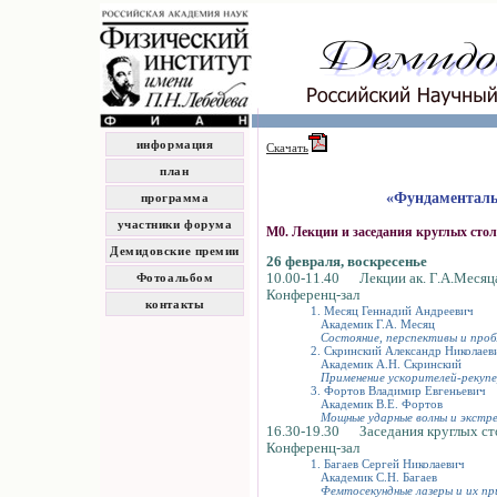
информация
Скачать
план
«Фундаменталь
программа
участники форума
М0. Лекции и заседания круглых сто
Демидовские премии
26 февраля, воскресенье
10.00-11.40 Лекции ак. Г.А.Месяца,
Фотоальбом
Конференц-зал
контакты
1. Месяц Геннадий Андреевич
Академик Г.А. Месяц
Состояние, перспективы и проб
2. Скринский Александр Николаев
Академик А.Н. Скринский
Применение ускорителей-рекупе
3. Фортов Владимир Евгеньевич
Академик В.Е. Фортов
Мощные ударные волны и экстр
16.30-19.30 Заседания круглых стол
Конференц-зал
1. Багаев Сергей Николаевич
Академик С.Н. Багаев
Фемтосекундные лазеры и их пр