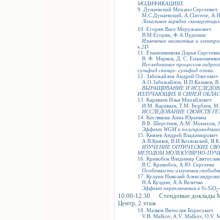
МОДИФИКАЦИЯХ.
9. Дунаевский Михаил Сергеевич
М.С.Дунаевский, A.Claverie, А.Н
Локальная зарядка сканирующим
10. Егорян Ваге Меружанович
В.М.Егорян, Ф.А.Пудонин
Изменение магнитных и электро
к 2D
11. Епанешникова Дарья Сергеевн
В. Ф. Марков, Д. С. Епанешников
Исследование процессов гидрох
сульфид свинца- сульфид олова.
12. Забежайлов Андрей Олегович
А.О.Забежайлов, И.П.Казаков, В.
ВЫРАЩИВАНИЕ И ИССЛЕДОВАН
ИЗЛУЧАЮЩИХ В СИНЕЙ ОБЛАС
13. Караваев Илья Михайлович
И.М. Караваев, Т.М. Бурбаев, М.
ИССЛЕДОВАНИЕ СВОЙСТВ ГЕ
14. Кислякова Анна Юрьевна
В.В. Шерстнев, А.М. Монахов, А.
Эффект WGM в полупроводников
15. Князев Андрей Владимирович
А.В.Князев, В.И.Козловский, Я.К
ИЗУЧЕНИЕ ОПТИЧЕСКИХ СВО
МЕТОДОМ МОЛЕКУЛЯРНО-ПУЧ
16. Кривобок Владимир Святосла
В.С. Кривобок, А.Ю. Сергеева
Особенности излучения свободны
17. Кулдин Николай Александрови
Н.А.Кулдин, А.А.Величко
Эффект переключения в Si-SiO
2
10.00-12.30 Стендовые доклады 
Центр, 2 этаж
18. Малков Вячеслав Борисович
V.B. Malkov, A.V. Malkov, O.V. Ma